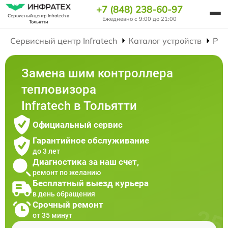
+7 (848) 238-60-97
Сервисный центр Infratech
в
Ежедневно с 9:00 до 21:00
Тольятти
Сервисный центр Infratech
Каталог устройств
Рем
Замена шим контроллера
тепловизора
Infratech в Тольятти
Официальный сервис
Гарантийное обслуживание
до 3 лет
Диагностика за наш счет,
ремонт по желанию
Бесплатный выезд курьера
в день обращения
Срочный ремонт
от 35 минут