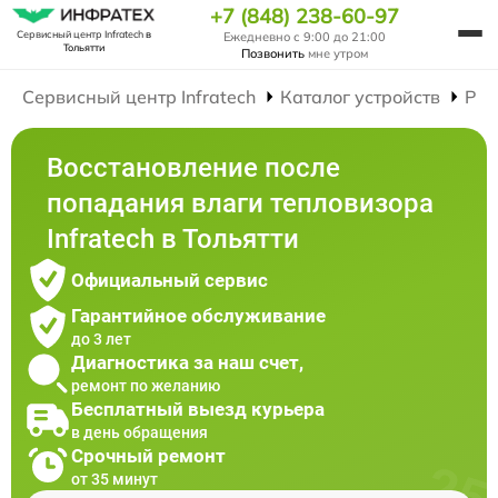
+7 (848) 238-60-97
Сервисный центр Infratech
в
Ежедневно с 9:00 до 21:00
Тольятти
Позвонить
мне утром
Сервисный центр Infratech
Каталог устройств
Рем
Восстановление после
попадания влаги тепловизора
Infratech в Тольятти
Официальный сервис
Гарантийное обслуживание
до 3 лет
Диагностика за наш счет,
ремонт по желанию
Бесплатный выезд курьера
в день обращения
Срочный ремонт
от 35 минут