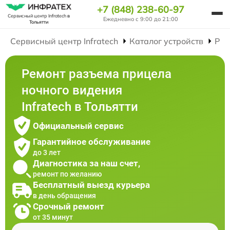
+7 (848) 238-60-97
Сервисный центр Infratech
в
Ежедневно с 9:00 до 21:00
Тольятти
Сервисный центр Infratech
Каталог устройств
Рем
Ремонт разъема прицела
ночного видения
Infratech в Тольятти
Официальный сервис
Гарантийное обслуживание
до 3 лет
Диагностика за наш счет,
ремонт по желанию
Бесплатный выезд курьера
в день обращения
Срочный ремонт
от 35 минут