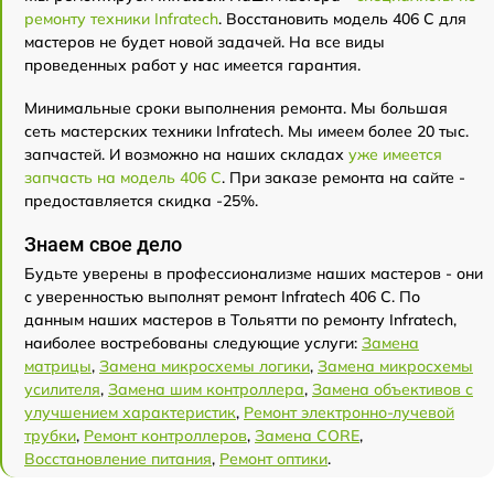
ремонту техники Infratech
. Восстановить модель 406 С для
мастеров не будет новой задачей. На все виды
проведенных работ у нас имеется гарантия.
Минимальные сроки выполнения ремонта. Мы большая
сеть мастерских техники Infratech. Мы имеем более 20 тыс.
запчастей. И возможно на наших складах
уже имеется
запчасть на модель 406 С
. При заказе ремонта на сайте -
предоставляется скидка -25%.
Знаем свое дело
Будьте уверены в профессионализме наших мастеров - они
с уверенностью выполнят ремонт Infratech 406 С. По
данным наших мастеров в Тольятти по ремонту Infratech,
наиболее востребованы следующие услуги:
Замена
матрицы
,
Замена микросхемы логики
,
Замена микросхемы
усилителя
,
Замена шим контроллера
,
Замена объективов с
улучшением характеристик
,
Ремонт электронно-лучевой
трубки
,
Ремонт контроллеров
,
Замена CORE
,
Восстановление питания
,
Ремонт оптики
.