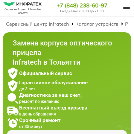
+7 (848) 238-60-97
Сервисный центр Infratech
в
Ежедневно с 9:00 до 21:00
Тольятти
Сервисный центр Infratech
Каталог устройств
Рем
Замена корпуса оптического
прицела
Infratech в Тольятти
Официальный сервис
Гарантийное обслуживание
до 3 лет
Диагностика за наш счет,
ремонт по желанию
Бесплатный выезд курьера
в день обращения
Срочный ремонт
от 35 минут