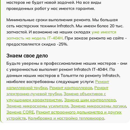
мастеров не будет новой задачей. На все виды
проведенных работ у нас имеется гарантия.
Минимальные сроки выполнения ремонта. Мы большая
сеть мастерских техники Infratech. Мы имеем более 20 тыс.
запчастей. И возможно на наших складах
уже имеется
запчасть на модель IT-404H
. При заказе ремонта на сайте -
предоставляется скидка -25%.
Знаем свое дело
Будьте уверены в профессионализме наших мастеров - они
с уверенностью выполнят ремонт Infratech IT-404H. По
данным наших мастеров в Тольятти по ремонту Infratech,
наиболее востребованы следующие услуги:
Ремонт
капиллярной трубки
,
Ремонт контроллеров
,
Ремонт
электронно-лучевой трубки
,
Замена объективов с
улучшением характеристик
,
Замена шим контроллера
,
Замена микросхемы усилителя
,
Замена микросхемы логики
,
Замена CORE
,
Ремонт встроенного дальнометра и других
устройств
,
Калибровка и настройка тепловизора
.