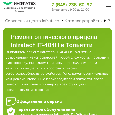
+7 (848) 238-60-97
Сервисный центр Infratech
в
Ежедневно с 9:00 до 21:00
Тольятти
Сервисный центр Infratech
Каталог устройств
Рем
Ремонт оптического прицела
Infratech IT-404H в Тольятти
Выполняем ремонт Infratech IT-404H в Тольятти с
устранением неисправностей любой сложности. Проводим
диагностику, выявляем причины поломки, заменяем
неисправные детали и восстанавливаем
работоспособность устройства. Используем оригинальные
или рекомендованные производителем запчасти, после
ремонта выполняем проверку всех функций и
предоставляем гарантию.
Официальный сервис
Гарантийное обслуживание
оптического прицела Infratech IT-404H до 3 лет