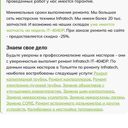
проведенных работ у нас имеется гарантия.
Минимальные сроки выполнения ремонта. Мы большая
сеть мастерских техники Infratech. Мы имеем более 20 тыс.
запчастей. И возможно на наших складах
уже имеется
запчасть на модель IT–404DP
. При заказе ремонта на сайте
- предоставляется скидка -25%.
Знаем свое дело
Будьте уверены в профессионализме наших мастеров - они
с уверенностью выполнят ремонт Infratech IT–404DP. По
данным наших мастеров в Тольятти по ремонту Infratech,
наиболее востребованы следующие услуги:
Ремонт
капиллярной трубки
,
Ремонт контроллеров
,
Ремонт
электронно-лучевой трубки
,
Замена объективов с
улучшением характеристик
,
Замена шим контроллера
,
Замена микросхемы усилителя
,
Замена микросхемы логики
,
Замена CORE
,
Ремонт встроенного дальнометра и других
устройств
,
Калибровка и настройка тепловизора
.