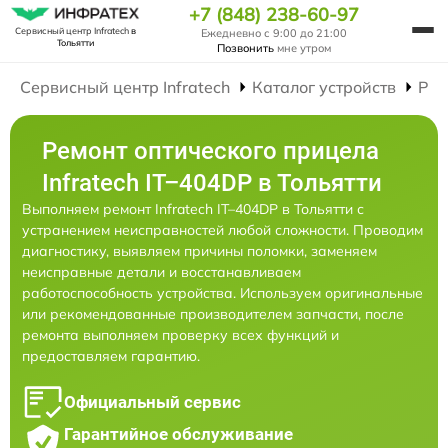
+7 (848) 238-60-97
Сервисный центр Infratech
в
Ежедневно с 9:00 до 21:00
Тольятти
Позвонить
мне утром
Сервисный центр Infratech
Каталог устройств
Рем
Ремонт оптического прицела
Infratech IT–404DP в Тольятти
Выполняем ремонт Infratech IT–404DP в Тольятти с
устранением неисправностей любой сложности. Проводим
диагностику, выявляем причины поломки, заменяем
неисправные детали и восстанавливаем
работоспособность устройства. Используем оригинальные
или рекомендованные производителем запчасти, после
ремонта выполняем проверку всех функций и
предоставляем гарантию.
Официальный сервис
Гарантийное обслуживание