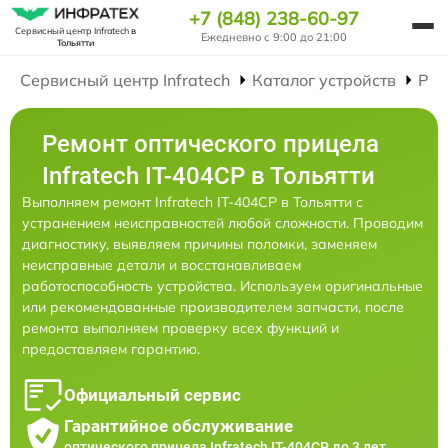
+7 (848) 238-60-97
Сервисный центр Infratech
в
Ежедневно с 9:00 до 21:00
Тольятти
Сервисный центр Infratech
Каталог устройств
Рем
Ремонт оптического прицела
Infratech IT-404CP в Тольятти
Выполняем ремонт Infratech IT-404CP в Тольятти с
устранением неисправностей любой сложности. Проводим
диагностику, выявляем причины поломки, заменяем
неисправные детали и восстанавливаем
работоспособность устройства. Используем оригинальные
или рекомендованные производителем запчасти, после
ремонта выполняем проверку всех функций и
предоставляем гарантию.
Официальный сервис
Гарантийное обслуживание
оптического прицела Infratech IT-404CP до 3 лет