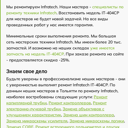
Мы ремонтируем Infratech. Наши мастера -
специалисты по
ремонту техники Infratech
. Восстановить модель IT-404CP
для мастеров не будет новой задачей. На все виды
проведенных работ у нас имеется гарантия.
Минимальные сроки выполнения ремонта. Мы большая
сеть мастерских техники Infratech. Мы имеем более 20 тыс.
запчастей. И возможно на наших складах
уже имеется
запчасть на модель IT-404CP
. При заказе ремонта на сайте
- предоставляется скидка -25%.
Знаем свое дело
Будьте уверены в профессионализме наших мастеров - они
с уверенностью выполнят ремонт Infratech IT-404CP. По
данным наших мастеров в Тольятти по ремонту Infratech,
наиболее востребованы следующие услуги:
Ремонт
капиллярной трубки
,
Ремонт контроллеров
,
Ремонт
электронно-лучевой трубки
,
Замена объективов с
улучшением характеристик
,
Замена шим контроллера
,
Замена микросхемы усилителя
,
Замена микросхемы логики
,
Замена CORE
,
Ремонт встроенного дальнометра и других