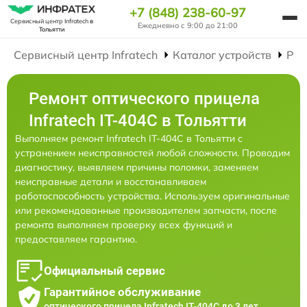
+7 (848) 238-60-97
Сервисный центр Infratech
в
Ежедневно с 9:00 до 21:00
Тольятти
Сервисный центр Infratech
Каталог устройств
Рем
Ремонт оптического прицела
Infratech IT-404C в Тольятти
Выполняем ремонт Infratech IT-404C в Тольятти с
устранением неисправностей любой сложности. Проводим
диагностику, выявляем причины поломки, заменяем
неисправные детали и восстанавливаем
работоспособность устройства. Используем оригинальные
или рекомендованные производителем запчасти, после
ремонта выполняем проверку всех функций и
предоставляем гарантию.
Официальный сервис
Гарантийное обслуживание
оптического прицела Infratech IT-404C до 3 лет