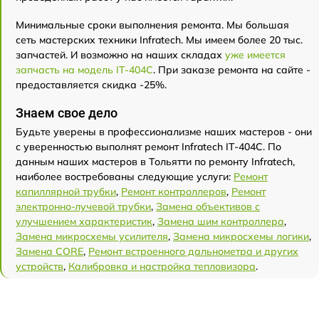
Минимальные сроки выполнения ремонта. Мы большая
сеть мастерских техники Infratech. Мы имеем более 20 тыс.
запчастей. И возможно на наших складах
уже имеется
запчасть на модель IT-404C
. При заказе ремонта на сайте -
предоставляется скидка -25%.
Знаем свое дело
Будьте уверены в профессионализме наших мастеров - они
с уверенностью выполнят ремонт Infratech IT-404C. По
данным наших мастеров в Тольятти по ремонту Infratech,
наиболее востребованы следующие услуги:
Ремонт
капиллярной трубки
,
Ремонт контроллеров
,
Ремонт
электронно-лучевой трубки
,
Замена объективов с
улучшением характеристик
,
Замена шим контроллера
,
Замена микросхемы усилителя
,
Замена микросхемы логики
,
Замена CORE
,
Ремонт встроенного дальнометра и других
устройств
,
Калибровка и настройка тепловизора
.