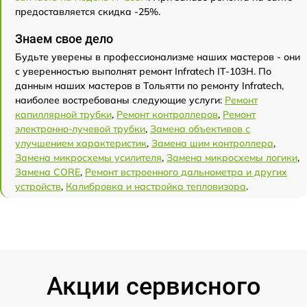
предоставляется скидка -25%.
Знаем свое дело
Будьте уверены в профессионализме наших мастеров - они
с уверенностью выполнят ремонт Infratech IT-103Н. По
данным наших мастеров в Тольятти по ремонту Infratech,
наиболее востребованы следующие услуги:
Ремонт
капиллярной трубки
,
Ремонт контроллеров
,
Ремонт
электронно-лучевой трубки
,
Замена объективов с
улучшением характеристик
,
Замена шим контроллера
,
Замена микросхемы усилителя
,
Замена микросхемы логики
,
Замена CORE
,
Ремонт встроенного дальнометра и других
устройств
,
Калибровка и настройка тепловизора
.
Акции сервисного