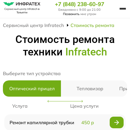
+7 (848) 238-60-97
Сервисный центр Infratech
в
Ежедневно с 9:00 до 21:00
Тольятти
Позвонить
мне утром
Сервисный центр Infratech
Стоимость ремонта
Стоимость ремонта
техники
Infratech
Выберите тип устройства
Оптический прицел
Тепловизор
Приц
Услуга
Цена услуги
Ремонт капиллярной трубки
450 р