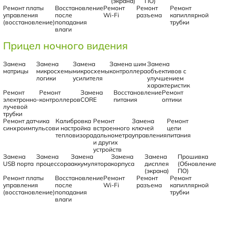
(экрана)
ПО)
Ремонт платы
Восстановление
Ремонт
Ремонт
Ремонт
управления
после
Wi-Fi
разъема
капиллярной
(восстановление)
попадания
трубки
влаги
Прицел ночного видения
Замена
Замена
Замена
Замена шим
Замена
матрицы
микросхемы
микросхемы
контроллера
объективов с
логики
усилителя
улучшением
характеристик
Ремонт
Ремонт
Замена
Восстановление
Ремонт
электронно-
контроллеров
CORE
питания
оптики
лучевой
трубки
Ремонт датчика
Калибровка
Ремонт
Замена
Ремонт
синхроимпульсов
и настройка
встроенного
ключей
цепи
тепловизора
дальнометра
управления
питания
и других
устройств
Замена
Замена
Замена
Замена
Замена
Прошивка
USB порта
процессора
аккумулятора
корпуса
дисплея
(Обновление
(экрана)
ПО)
Ремонт платы
Восстановление
Ремонт
Ремонт
Ремонт
управления
после
Wi-Fi
разъема
капиллярной
(восстановление)
попадания
трубки
влаги