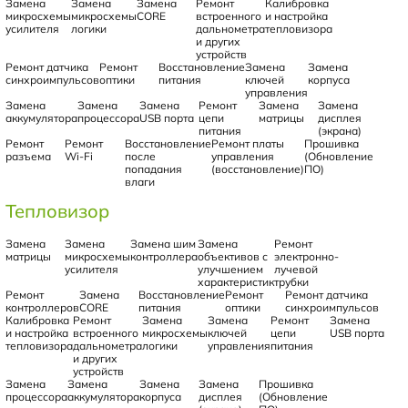
Замена
Замена
Замена
Ремонт
Калибровка
микросхемы
микросхемы
CORE
встроенного
и настройка
усилителя
логики
дальнометра
тепловизора
и других
устройств
Ремонт датчика
Ремонт
Восстановление
Замена
Замена
синхроимпульсов
оптики
питания
ключей
корпуса
управления
Замена
Замена
Замена
Ремонт
Замена
Замена
аккумулятора
процессора
USB порта
цепи
матрицы
дисплея
питания
(экрана)
Ремонт
Ремонт
Восстановление
Ремонт платы
Прошивка
разъема
Wi-Fi
после
управления
(Обновление
попадания
(восстановление)
ПО)
влаги
Тепловизор
Замена
Замена
Замена шим
Замена
Ремонт
матрицы
микросхемы
контроллера
объективов с
электронно-
усилителя
улучшением
лучевой
характеристик
трубки
Ремонт
Замена
Восстановление
Ремонт
Ремонт датчика
контроллеров
CORE
питания
оптики
синхроимпульсов
Калибровка
Ремонт
Замена
Замена
Ремонт
Замена
и настройка
встроенного
микросхемы
ключей
цепи
USB порта
тепловизора
дальнометра
логики
управления
питания
и других
устройств
Замена
Замена
Замена
Замена
Прошивка
процессора
аккумулятора
корпуса
дисплея
(Обновление