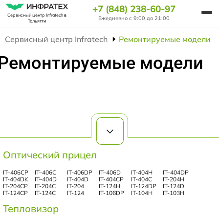
+7 (848) 238-60-97
Сервисный центр Infratech
в
Ежедневно с 9:00 до 21:00
Тольятти
Сервисный центр Infratech
Ремонтируемые модели
Ремонтируемые модели
Оптический прицел
IT–406СP
IT–406С
IT-406DP
IT–406D
IT-404H
IT–404DP
IT-404DK
IT–404D
IT-404D
IT-404CP
IT-404C
IT-204H
IT-204CP
IT-204C
IT-204
IT-124Н
IT-124DP
IT-124D
IT-124CP
IT-124C
IT-124
IT-106DP
IT-104H
IT-103Н
Тепловизор