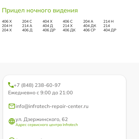
Прицел ночного видения
406 Х
204 С
404 Х
406 С
204 А
214 Н
204 Н
214 А
404 Д
214 Х
404 ДК
214
204 Х
406 Д
406 ДР
406 ДK
406 СР
404 ДР
+7 (848) 238-60-97
Ежедневно с 9:00 до 21:00
info@infratech-repair-center.ru
ул. Дзержинского, 62
Адрес сервисного центра Infratech