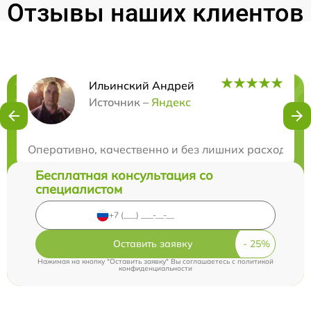
Отзывы наших клиентов
Ильинский Андрей
Нужна консультация?
Источник –
Яндекс
Закажите бесплатную консультацию
Оперативно, качественно и без лишних расходов. Р
Бесплатная консультация со
специалистом
Оставить заявку
Нажимая на кнопку "Оставить заявку" Вы соглашаетесь c
политикой
конфиденциальности